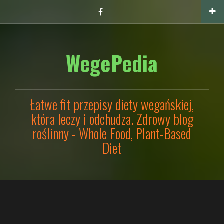
Przejdź
Facebook
do
treści
WegePedia
Łatwe fit przepisy diety wegańskiej,
która leczy i odchudza. Zdrowy blog
roślinny - Whole Food, Plant-Based
Diet