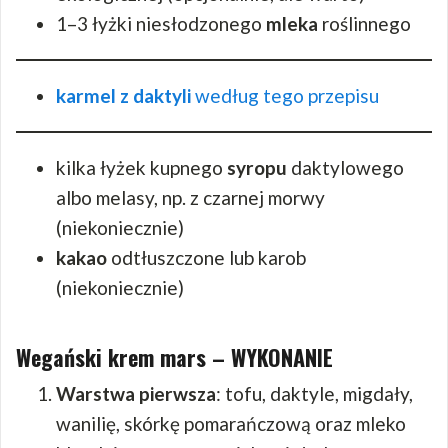
1–3 łyżki niesłodzonego
mleka
roślinnego
karmel z daktyli
według tego przepisu
kilka łyżek kupnego
syropu
daktylowego
albo melasy, np. z czarnej morwy
(niekoniecznie)
kakao
odtłuszczone lub karob
(niekoniecznie)
Wegański krem mars – WYKONANIE
Warstwa pierwsza
: tofu, daktyle, migdały,
wanilię, skórkę pomarańczową oraz mleko