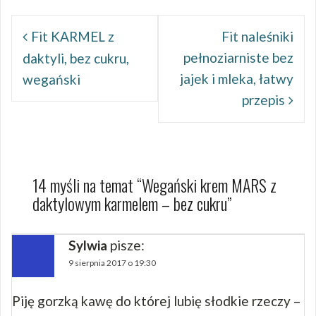
Nawigacja
wpisu
Fit KARMEL z
Fit naleśniki
pełnoziarniste bez
daktyli, bez cukru,
jajek i mleka, łatwy
wegański
przepis
14 myśli na temat “
Wegański krem MARS z
daktylowym karmelem – bez cukru
”
Sylwia
pisze:
9 sierpnia 2017 o 19:30
Piję gorzką kawę do której lubię słodkie rzeczy –