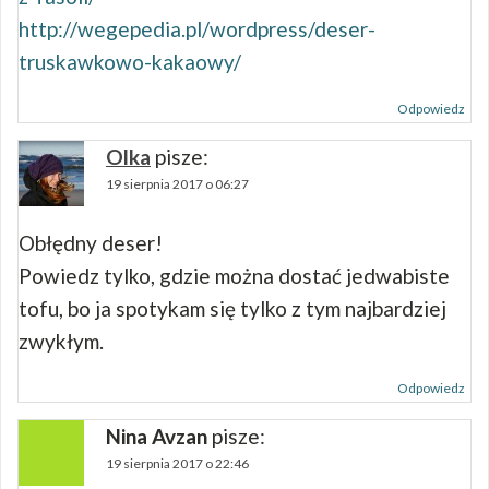
http://wegepedia.pl/wordpress/deser-
truskawkowo-kakaowy/
Odpowiedz
Olka
pisze:
19 sierpnia 2017 o 06:27
Obłędny deser!
Powiedz tylko, gdzie można dostać jedwabiste
tofu, bo ja spotykam się tylko z tym najbardziej
zwykłym.
Odpowiedz
Nina Avzan
pisze:
19 sierpnia 2017 o 22:46