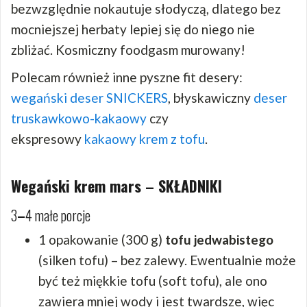
bezwzględnie nokautuje słodyczą, dlatego bez
mocniejszej herbaty lepiej się do niego nie
zbliżać. Kosmiczny foodgasm murowany!
Polecam również inne pyszne fit desery:
wegański deser
SNICKERS
, błyskawiczny
deser
truskawkowo-kakaowy
czy
ekspresowy
kakaowy krem z tofu
.
Wegański krem mars – SKŁADNIKI
3
–
4 małe porcje
1 opakowanie (300 g)
tofu jedwabistego
(silken tofu) – bez zalewy. Ewentualnie może
być też miękkie tofu (soft tofu), ale ono
zawiera mniej wody i jest twardsze, więc