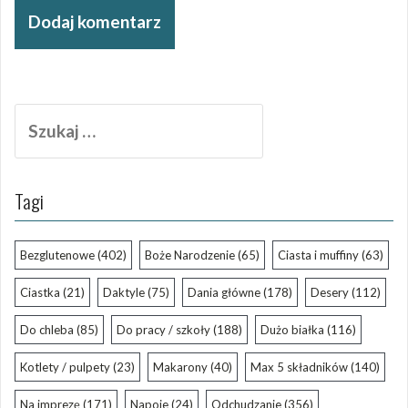
Szukaj:
Tagi
Bezglutenowe
(402)
Boże Narodzenie
(65)
Ciasta i muffiny
(63)
Ciastka
(21)
Daktyle
(75)
Dania główne
(178)
Desery
(112)
Do chleba
(85)
Do pracy / szkoły
(188)
Dużo białka
(116)
Kotlety / pulpety
(23)
Makarony
(40)
Max 5 składników
(140)
Na imprezę
(171)
Napoje
(24)
Odchudzanie
(356)