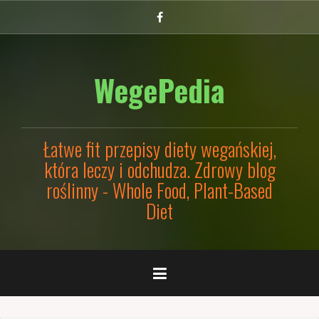
Przejdź
Facebook
do
treści
WegePedia
Łatwe fit przepisy diety wegańskiej,
która leczy i odchudza. Zdrowy blog
roślinny - Whole Food, Plant-Based
Diet