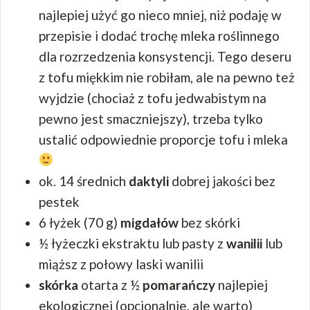
najlepiej użyć go nieco mniej, niż podaję w
przepisie i dodać trochę mleka roślinnego
dla rozrzedzenia konsystencji. Tego deseru
z tofu miękkim nie robiłam, ale na pewno też
wyjdzie (chociaż z tofu jedwabistym na
pewno jest smaczniejszy), trzeba tylko
ustalić odpowiednie proporcje tofu i mleka
ok. 14 średnich
daktyli
dobrej jakości bez
pestek
6 łyżek (70 g)
migdałów
bez skórki
½ łyżeczki ekstraktu lub pasty z
wanilii
lub
miąższ z połowy laski wanilii
skórka
otarta z ½
pomarańczy
najlepiej
ekologicznej (opcjonalnie, ale warto)