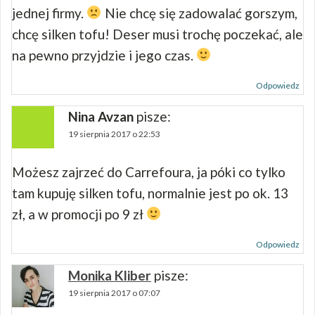
jednej firmy.
Nie chcę się zadowalać gorszym,
chcę silken tofu! Deser musi trochę poczekać, ale
na pewno przyjdzie i jego czas.
Odpowiedz
Nina Avzan
pisze:
19 sierpnia 2017 o 22:53
Możesz zajrzeć do Carrefoura, ja póki co tylko
tam kupuję silken tofu, normalnie jest po ok. 13
zł, a w promocji po 9 zł
Odpowiedz
Monika Kliber
pisze:
19 sierpnia 2017 o 07:07