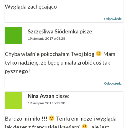
Wygląda zachęcająco
Odpowiedz
Szczęśliwa Siódemka
pisze:
19 sierpnia 2017 o 08:28
Chyba właśnie pokochałam Twój blog
Mam
tylko nadzieję, że będę umiała zrobić coś tak
pysznego!
Odpowiedz
Nina Avzan
pisze:
19 sierpnia 2017 o 22:38
Bardzo mi miło !!!
Ten krem może i wygląda
jak deser z francuskiej kawiarni
, ale jest