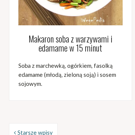
Makaron soba z warzywami i
edamame w 15 minut
Soba z marchewką, ogórkiem, fasolką
edamame (młodą, zieloną soją) i sosem
sojowym.
Nawigacja
po
Starsze wpisy