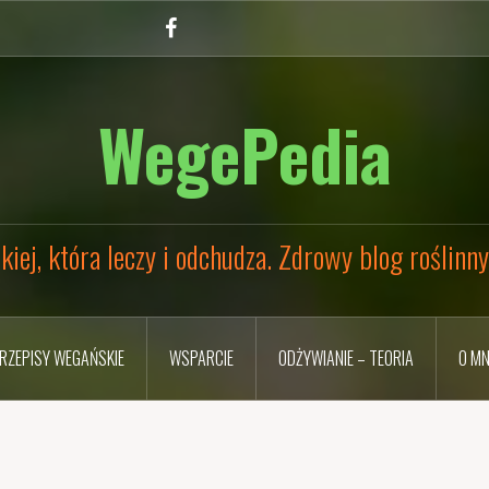
Facebook
WegePedia
kiej, która leczy i odchudza. Zdrowy blog roślinn
RZEPISY WEGAŃSKIE
WSPARCIE
ODŻYWIANIE – TEORIA
O MN