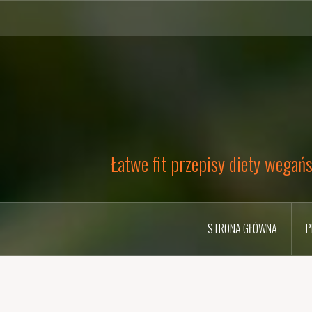
Przejdź
do
treści
Łatwe fit przepisy diety wegańs
STRONA GŁÓWNA
P