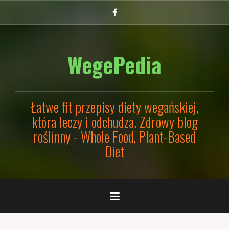
Przejdź
Facebook
do
treści
WegePedia
Łatwe fit przepisy diety wegańskiej,
która leczy i odchudza. Zdrowy blog
roślinny - Whole Food, Plant-Based
Diet