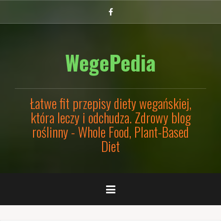
Przejdź
Facebook
do
treści
WegePedia
Łatwe fit przepisy diety wegańskiej,
która leczy i odchudza. Zdrowy blog
roślinny - Whole Food, Plant-Based
Diet