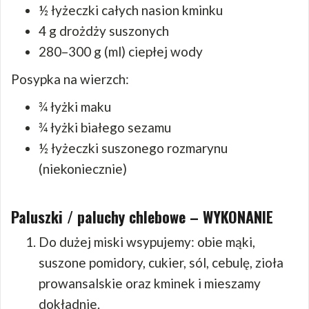
½ łyżeczki całych nasion kminku
4 g drożdży suszonych
280–300 g (ml) ciepłej wody
Posypka na wierzch:
¾ łyżki maku
¾ łyżki białego sezamu
½ łyżeczki suszonego rozmarynu
(niekoniecznie)
Paluszki / paluchy chlebowe – WYKONANIE
Do dużej miski wsypujemy: obie mąki,
suszone pomidory, cukier, sól, cebulę, zioła
prowansalskie oraz kminek i mieszamy
dokładnie.