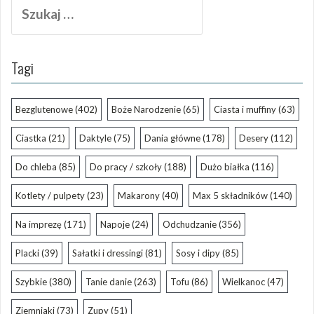
Szukaj:
Tagi
Bezglutenowe
(402)
Boże Narodzenie
(65)
Ciasta i muffiny
(63)
Ciastka
(21)
Daktyle
(75)
Dania główne
(178)
Desery
(112)
Do chleba
(85)
Do pracy / szkoły
(188)
Dużo białka
(116)
Kotlety / pulpety
(23)
Makarony
(40)
Max 5 składników
(140)
Na imprezę
(171)
Napoje
(24)
Odchudzanie
(356)
Placki
(39)
Sałatki i dressingi
(81)
Sosy i dipy
(85)
Szybkie
(380)
Tanie danie
(263)
Tofu
(86)
Wielkanoc
(47)
Ziemniaki
(73)
Zupy
(51)