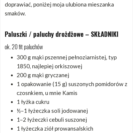
doprawiać, poniżej moja ulubiona mieszanka
smaków.
Paluszki / paluchy drożdżowe – SKŁADNIKI
ok. 20 fit paluchów
300 g mąki pszennej pełnoziarnistej, typ
1850, najlepiej orkiszowej
200 g mąki gryczanej
1 opakowanie (15 g) suszonych pomidorów z
czosnkiem, u mnie Kamis
1 łyżka cukru
½–1 łyżeczka soli jodowanej
1–2 łyżeczki cebuli suszonej
1 łyżeczka ziół prowansalskich