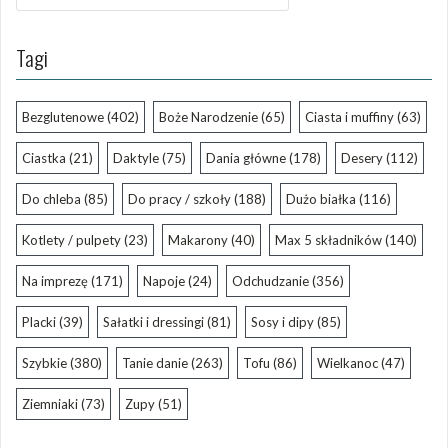
Tagi
Bezglutenowe
(402)
Boże Narodzenie
(65)
Ciasta i muffiny
(63)
Ciastka
(21)
Daktyle
(75)
Dania główne
(178)
Desery
(112)
Do chleba
(85)
Do pracy / szkoły
(188)
Dużo białka
(116)
Kotlety / pulpety
(23)
Makarony
(40)
Max 5 składników
(140)
Na imprezę
(171)
Napoje
(24)
Odchudzanie
(356)
Placki
(39)
Sałatki i dressingi
(81)
Sosy i dipy
(85)
Szybkie
(380)
Tanie danie
(263)
Tofu
(86)
Wielkanoc
(47)
Ziemniaki
(73)
Zupy
(51)