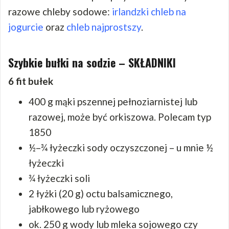
razowe chleby sodowe:
irlandzki chleb na
jogurcie
oraz
chleb najprostszy
.
Szybkie bułki na sodzie – SKŁADNIKI
6 fit bułek
400 g mąki pszennej pełnoziarnistej lub
razowej, może być orkiszowa. Polecam typ
1850
½–¾ łyżeczki sody oczyszczonej – u mnie ½
łyżeczki
¾ łyżeczki soli
2 łyżki (20 g) octu balsamicznego,
jabłkowego lub ryżowego
ok. 250 g wody lub mleka sojowego czy