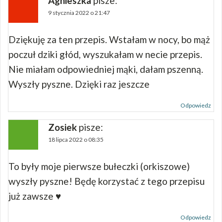
Agnieszka
pisze:
9 stycznia 2022 o 21:47
Dziękuję za ten przepis. Wstałam w nocy, bo mąż
poczuł dziki głód, wyszukałam w necie przepis.
Nie miałam odpowiedniej mąki, dałam pszenną.
Wyszły pyszne. Dzięki raz jeszcze
Odpowiedz
Zosiek
pisze:
18 lipca 2022 o 08:35
To były moje pierwsze bułeczki (orkiszowe)
wyszły pyszne! Będę korzystać z tego przepisu
już zawsze ♥️
Odpowiedz