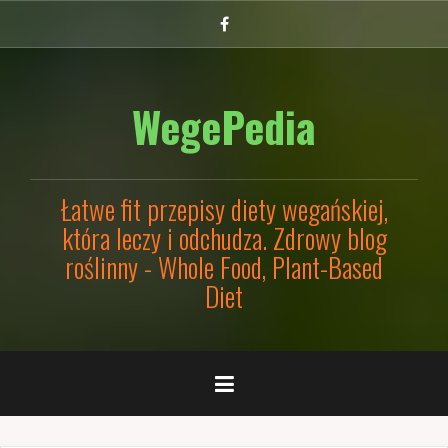
Przejdź
Facebook
do
treści
WegePedia
Łatwe fit przepisy diety wegańskiej,
która leczy i odchudza. Zdrowy blog
roślinny - Whole Food, Plant-Based
Diet