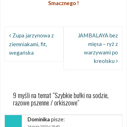
Smacznego !
Nawigacja
wpisu
Zupa jarzynowa z
JAMBALAYA bez
mięsa – ryż z
ziemniakami, fit,
warzywami po
wegańska
kreolsku
9 myśli na temat “
Szybkie bułki na sodzie,
razowe pszenne / orkiszowe
”
Dominika
pisze:
26 maja 2020 o 18:43