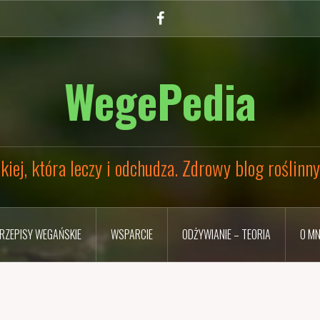
Facebook
WegePedia
kiej, która leczy i odchudza. Zdrowy blog roślinn
RZEPISY WEGAŃSKIE
WSPARCIE
ODŻYWIANIE – TEORIA
O MN