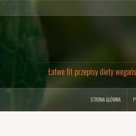
Przejdź
do
treści
Łatwe fit przepisy diety wegańs
STRONA GŁÓWNA
P