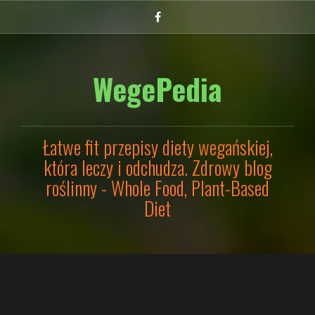
Przejdź
Facebook
do
treści
WegePedia
Łatwe fit przepisy diety wegańskiej,
która leczy i odchudza. Zdrowy blog
roślinny - Whole Food, Plant-Based
Diet