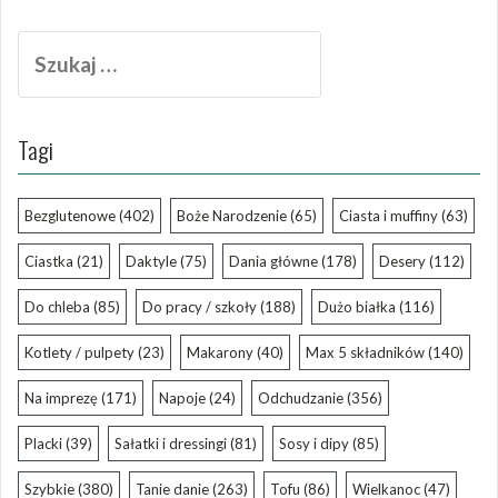
Szukaj:
Tagi
Bezglutenowe
(402)
Boże Narodzenie
(65)
Ciasta i muffiny
(63)
Ciastka
(21)
Daktyle
(75)
Dania główne
(178)
Desery
(112)
Do chleba
(85)
Do pracy / szkoły
(188)
Dużo białka
(116)
Kotlety / pulpety
(23)
Makarony
(40)
Max 5 składników
(140)
Na imprezę
(171)
Napoje
(24)
Odchudzanie
(356)
Placki
(39)
Sałatki i dressingi
(81)
Sosy i dipy
(85)
Szybkie
(380)
Tanie danie
(263)
Tofu
(86)
Wielkanoc
(47)