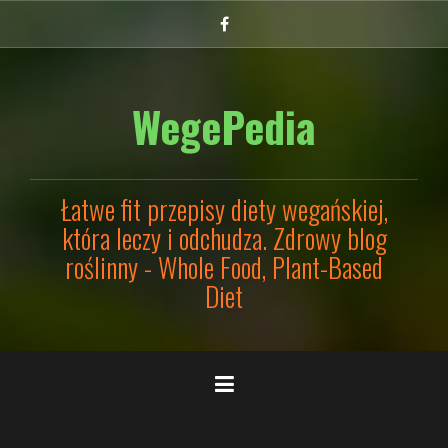
Przejdź
Facebook
do
treści
WegePedia
Łatwe fit przepisy diety wegańskiej,
która leczy i odchudza. Zdrowy blog
roślinny - Whole Food, Plant-Based
Diet