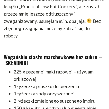
książki „Practical Low Fat Cookery”, ale został
przeze mnie jeszcze odtłuszczony i
zweganizowany, usunęłam m.in. oba jaja.
Bez
zbędnego zagajania możemy zabrać się do
roboty.
Wegańskie ciasto marchewkowe bez cukru –
SKŁADNIKI
225 g pszennej mąki razowej – używam
orkiszowej
1 łyżeczka proszku do pieczenia
1 łyżeczka sody oczyszczonej
2 łyżeczki zmielonego suszonego imbiru
150 g ksylitolu, erytrolu lub ewentualnie