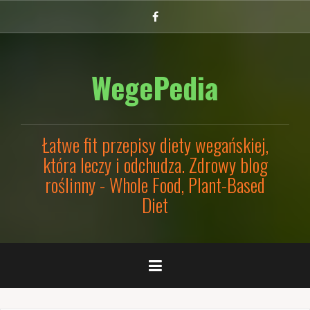
Przejdź
Facebook
do
treści
WegePedia
Łatwe fit przepisy diety wegańskiej,
która leczy i odchudza. Zdrowy blog
roślinny - Whole Food, Plant-Based
Diet