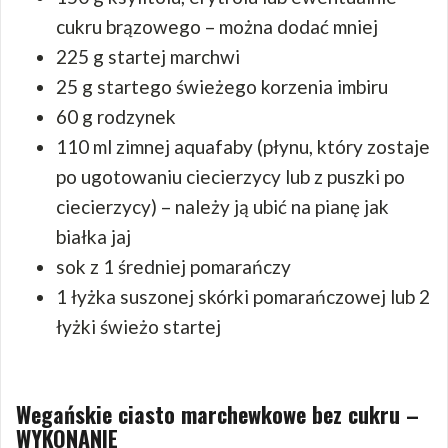
cukru brązowego – można dodać mniej
225 g startej marchwi
25 g startego świeżego korzenia imbiru
60 g rodzynek
110 ml zimnej aquafaby (płynu, który zostaje
po ugotowaniu ciecierzycy lub z puszki po
ciecierzycy) – należy ją ubić na pianę jak
białka jaj
sok z 1 średniej pomarańczy
1 łyżka suszonej skórki pomarańczowej lub 2
łyżki świeżo startej
Wegańskie ciasto marchewkowe bez cukru –
WYKONANIE