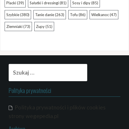
Placki
(39)
Sałatki i dressingi
(81)
Sosy i dipy
(85)
Szybkie
(380)
Tanie danie
(263)
Tofu
(86)
Wielkanoc
(47)
Ziemniaki
(73)
Zupy
(51)
Szukaj:
Polityka prywatności
Polityka prywatności i plików cookies
strony wegepedia.pl
Archiwa