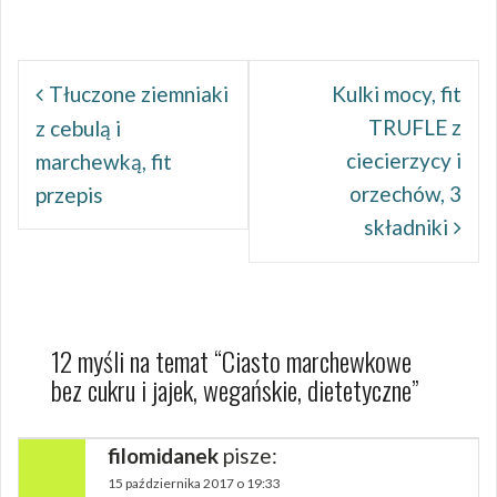
Nawigacja
wpisu
Tłuczone ziemniaki
Kulki mocy, fit
TRUFLE z
z cebulą i
ciecierzycy i
marchewką, fit
orzechów, 3
przepis
składniki
12 myśli na temat “
Ciasto marchewkowe
bez cukru i jajek, wegańskie, dietetyczne
”
filomidanek
pisze:
15 października 2017 o 19:33