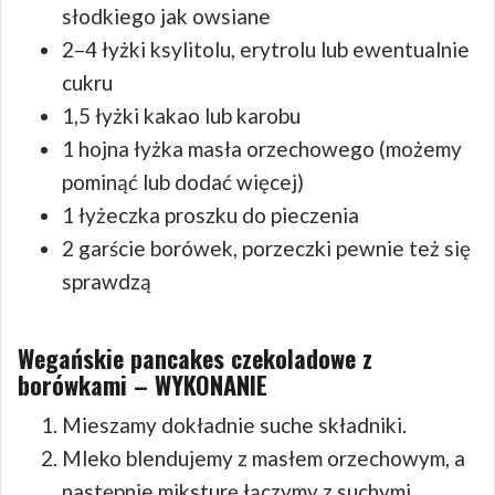
słodkiego jak owsiane
2–4 łyżki ksylitolu, erytrolu lub ewentualnie
cukru
1,5 łyżki kakao lub karobu
1 hojna łyżka masła orzechowego (możemy
pominąć lub dodać więcej)
1 łyżeczka proszku do pieczenia
2 garście borówek, porzeczki pewnie też się
sprawdzą
Wegańskie pancakes czekoladowe z
borówkami – WYKONANIE
Mieszamy dokładnie suche składniki.
Mleko blendujemy z masłem orzechowym, a
następnie miksturę łączymy z suchymi