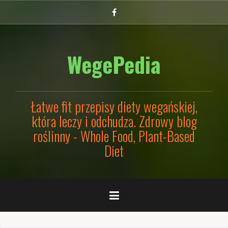
Przejdź
Facebook
do
treści
WegePedia
Łatwe fit przepisy diety wegańskiej,
która leczy i odchudza. Zdrowy blog
roślinny - Whole Food, Plant-Based
Diet