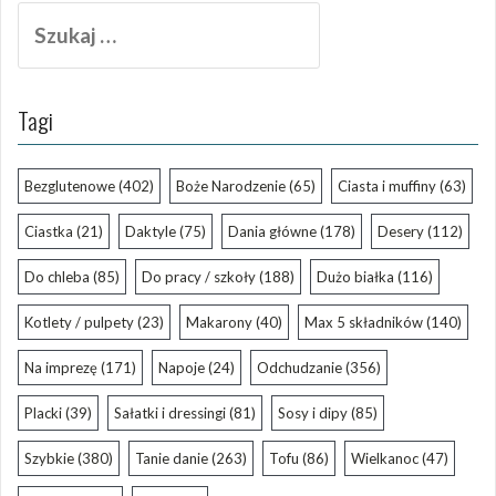
Szukaj:
Tagi
Bezglutenowe
(402)
Boże Narodzenie
(65)
Ciasta i muffiny
(63)
Ciastka
(21)
Daktyle
(75)
Dania główne
(178)
Desery
(112)
Do chleba
(85)
Do pracy / szkoły
(188)
Dużo białka
(116)
Kotlety / pulpety
(23)
Makarony
(40)
Max 5 składników
(140)
Na imprezę
(171)
Napoje
(24)
Odchudzanie
(356)
Placki
(39)
Sałatki i dressingi
(81)
Sosy i dipy
(85)
Szybkie
(380)
Tanie danie
(263)
Tofu
(86)
Wielkanoc
(47)