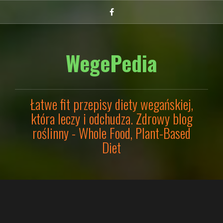
Przejdź
Facebook
do
treści
WegePedia
Łatwe fit przepisy diety wegańskiej,
która leczy i odchudza. Zdrowy blog
roślinny - Whole Food, Plant-Based
Diet