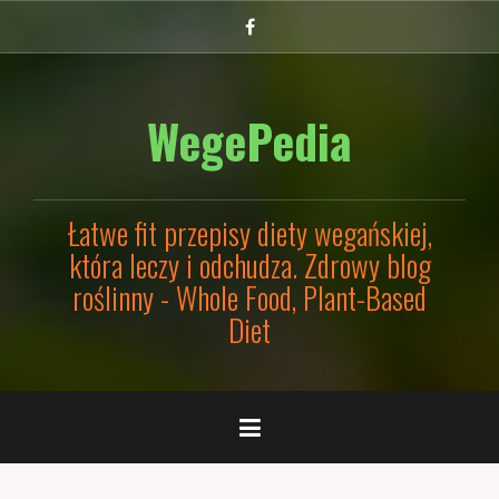
Przejdź
Facebook
do
treści
WegePedia
Łatwe fit przepisy diety wegańskiej,
która leczy i odchudza. Zdrowy blog
roślinny - Whole Food, Plant-Based
Diet