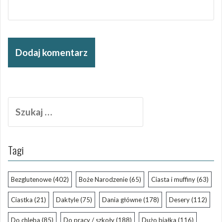
Szukaj:
Tagi
Bezglutenowe
(402)
Boże Narodzenie
(65)
Ciasta i muffiny
(63)
Ciastka
(21)
Daktyle
(75)
Dania główne
(178)
Desery
(112)
Do chleba
(85)
Do pracy / szkoły
(188)
Dużo białka
(116)