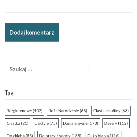
Szukaj:
Tagi
Bezglutenowe
(402)
Boże Narodzenie
(65)
Ciasta i muffiny
(63)
Ciastka
(21)
Daktyle
(75)
Dania główne
(178)
Desery
(112)
Do chleba
(85)
Do pracy / szkoły
(188)
Dużo białka
(116)