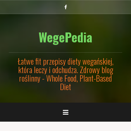
Przejdź
Facebook
do
treści
WegePedia
Łatwe fit przepisy diety wegańskiej,
która leczy i odchudza. Zdrowy blog
roślinny - Whole Food, Plant-Based
Diet