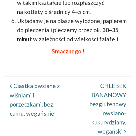
w takim kształcie lub rozpłaszczyć
na kotlety o średnicy 4–5 cm.
Układamy je na blasze wyłożonej papierem
do pieczenia i pieczemy przez ok.
30
–
35
minut
w zależności od wielkości falafeli.
Smacznego !
Nawigacja
wpisu
Ciastka owsiane z
CHLEBEK
BANANOWY
wiśniami i
bezglutenowy
porzeczkami, bez
owsiano-
cukru, wegańskie
kukurydziany,
wegański