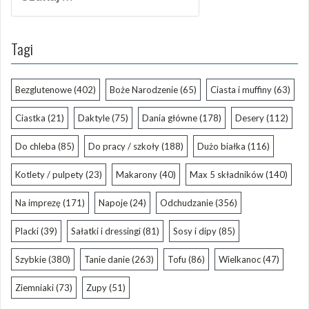
Tagi
Bezglutenowe
(402)
Boże Narodzenie
(65)
Ciasta i muffiny
(63)
Ciastka
(21)
Daktyle
(75)
Dania główne
(178)
Desery
(112)
Do chleba
(85)
Do pracy / szkoły
(188)
Dużo białka
(116)
Kotlety / pulpety
(23)
Makarony
(40)
Max 5 składników
(140)
Na imprezę
(171)
Napoje
(24)
Odchudzanie
(356)
Placki
(39)
Sałatki i dressingi
(81)
Sosy i dipy
(85)
Szybkie
(380)
Tanie danie
(263)
Tofu
(86)
Wielkanoc
(47)
Ziemniaki
(73)
Zupy
(51)