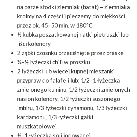
na parze słodki ziemniak (batat) – ziemniaka
kroimy na 4 części i pieczemy do miękkości
przez ok. 45–50 min. w 180°C
½ kubka poszatkowanej natki pietruszki lub
liści kolendry
2 ząbki czosnku przeciśnięte przez praskę
¼–½ łyżeczki chili w proszku
2 łyżeczki lub więcej kupnej mieszanki
przypraw do falafeli lub: 1/2–1 łyżeczka
zmielonego kuminu, 1/2 łyżeczki zmielonych
nasion kolendry, 1/2 łyżeczki suszonego
imbiru, 1/3 łyżeczki cynamonu, 1/3 łyżeczki
kardamonu, 1/3 łyżeczki gałki
muszkatołowej
½–1 łyżeczka soli jodowanej