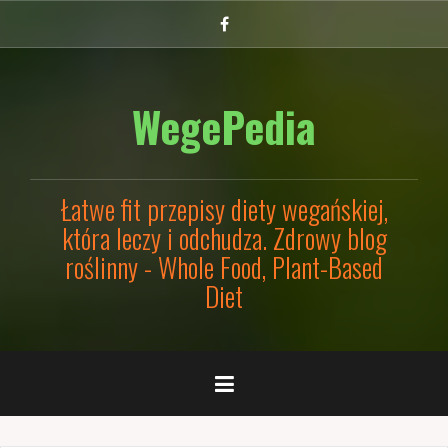
Przejdź
Facebook
do
treści
WegePedia
Łatwe fit przepisy diety wegańskiej,
która leczy i odchudza. Zdrowy blog
roślinny - Whole Food, Plant-Based
Diet