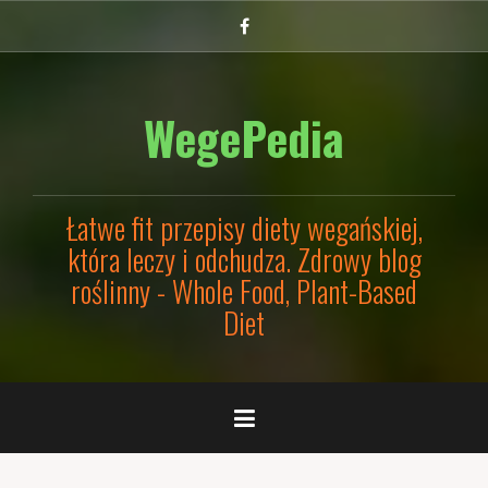
Przejdź
Facebook
do
treści
WegePedia
Łatwe fit przepisy diety wegańskiej,
która leczy i odchudza. Zdrowy blog
roślinny - Whole Food, Plant-Based
Diet