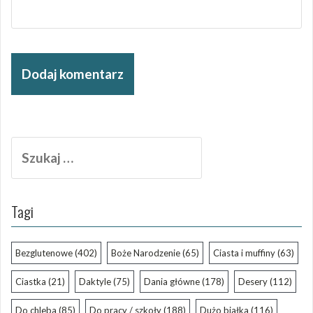
Szukaj:
Tagi
Bezglutenowe
(402)
Boże Narodzenie
(65)
Ciasta i muffiny
(63)
Ciastka
(21)
Daktyle
(75)
Dania główne
(178)
Desery
(112)
Do chleba
(85)
Do pracy / szkoły
(188)
Dużo białka
(116)