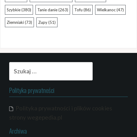
Szybkie
(380)
Tanie danie
(263)
Tofu
(86)
Wielkanoc
(47)
Ziemniaki
(73)
Zupy
(51)
Szukaj:
Polityka prywatności
Polityka prywatności i plików cookies
strony wegepedia.pl
Archiwa