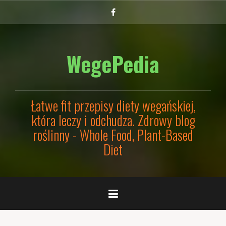
Przejdź
Facebook
do
treści
WegePedia
Łatwe fit przepisy diety wegańskiej,
która leczy i odchudza. Zdrowy blog
roślinny - Whole Food, Plant-Based
Diet