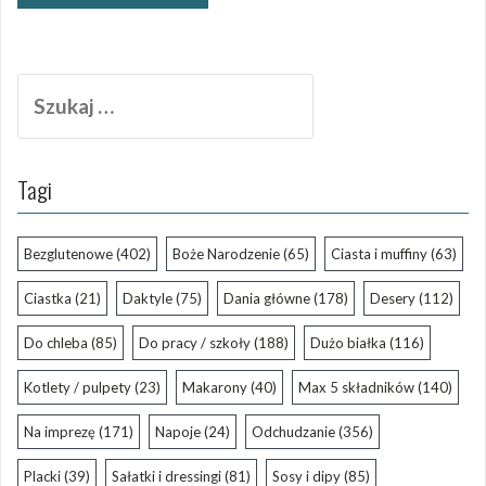
Szukaj:
Tagi
Bezglutenowe
(402)
Boże Narodzenie
(65)
Ciasta i muffiny
(63)
Ciastka
(21)
Daktyle
(75)
Dania główne
(178)
Desery
(112)
Do chleba
(85)
Do pracy / szkoły
(188)
Dużo białka
(116)
Kotlety / pulpety
(23)
Makarony
(40)
Max 5 składników
(140)
Na imprezę
(171)
Napoje
(24)
Odchudzanie
(356)
Placki
(39)
Sałatki i dressingi
(81)
Sosy i dipy
(85)