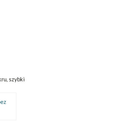
kru, szybki
bez