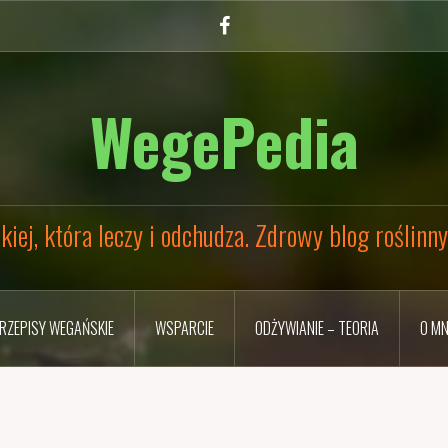
Facebook
WegePedia
kiej, która leczy i odchudza. Zdrowy blog roślinn
RZEPISY WEGAŃSKIE
WSPARCIE
ODŻYWIANIE – TEORIA
O MN