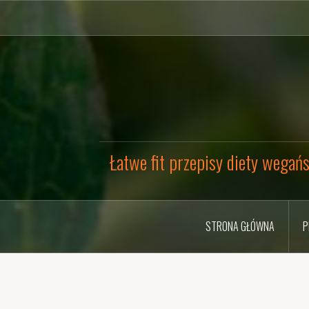
Przejdź
do
treści
Łatwe fit przepisy diety wegańs
STRONA GŁÓWNA
P