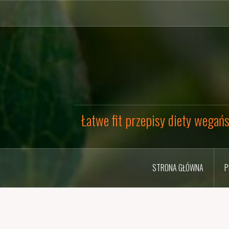
Przejdź
do
treści
Łatwe fit przepisy diety wegańs
STRONA GŁÓWNA
P