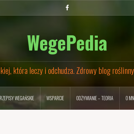
Facebook
WegePedia
kiej, która leczy i odchudza. Zdrowy blog roślinn
RZEPISY WEGAŃSKIE
WSPARCIE
ODŻYWIANIE – TEORIA
O MN