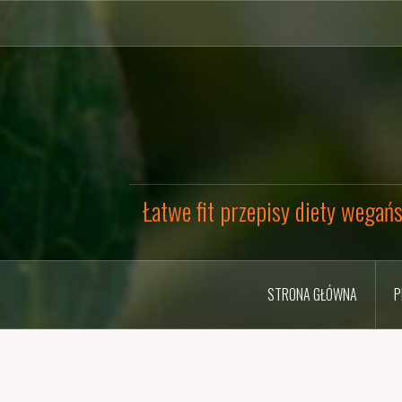
Przejdź
do
treści
Łatwe fit przepisy diety wegańs
STRONA GŁÓWNA
P