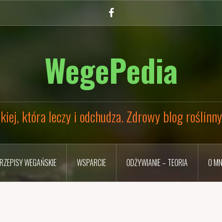
Facebook
WegePedia
kiej, która leczy i odchudza. Zdrowy blog roślinn
RZEPISY WEGAŃSKIE
WSPARCIE
ODŻYWIANIE – TEORIA
O MN