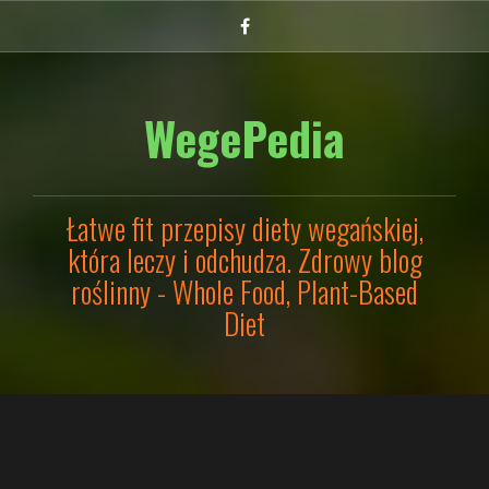
Przejdź
Facebook
do
treści
WegePedia
Łatwe fit przepisy diety wegańskiej,
która leczy i odchudza. Zdrowy blog
roślinny - Whole Food, Plant-Based
Diet