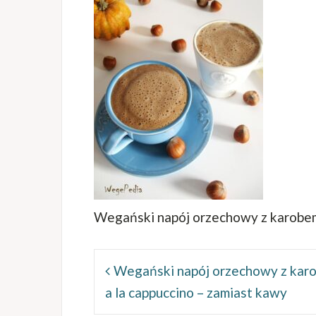
Wegański napój orzechowy z karobem 
Nawigacja
wpisu
Wegański napój orzechowy z kar
a la cappuccino – zamiast kawy