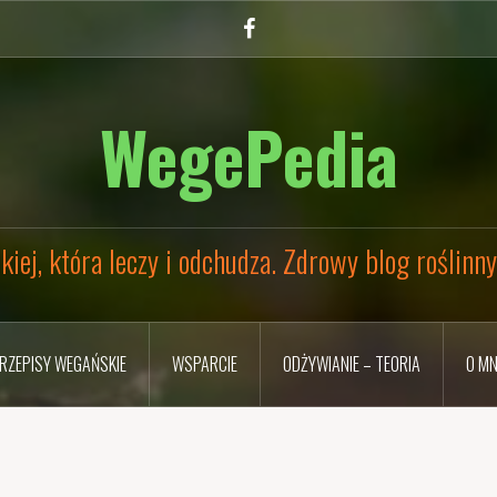
Facebook
WegePedia
kiej, która leczy i odchudza. Zdrowy blog roślinn
RZEPISY WEGAŃSKIE
WSPARCIE
ODŻYWIANIE – TEORIA
O MN