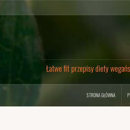
Przejdź
do
treści
Łatwe fit przepisy diety wegańs
STRONA GŁÓWNA
P