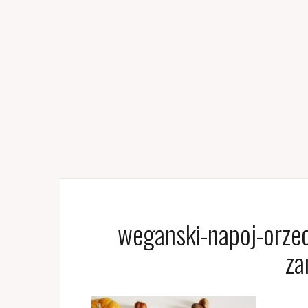
weganski-napoj-orze
za