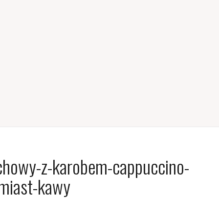
chowy-z-karobem-cappuccino-
miast-kawy