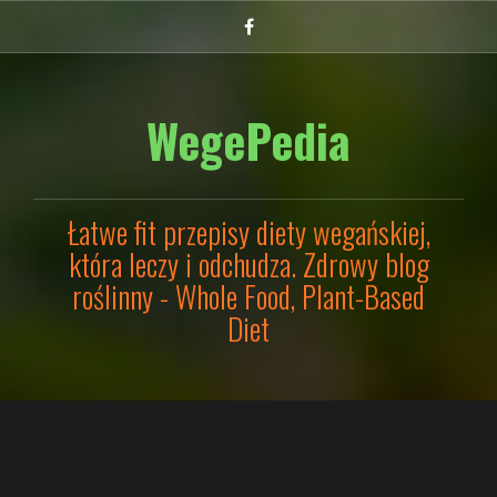
Przejdź
Facebook
do
treści
WegePedia
Łatwe fit przepisy diety wegańskiej,
która leczy i odchudza. Zdrowy blog
roślinny - Whole Food, Plant-Based
Diet