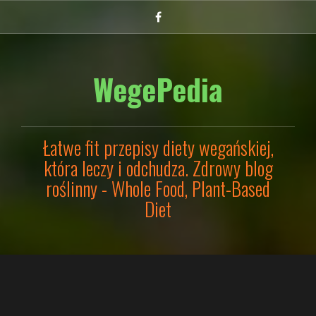
Przejdź
Facebook
do
treści
WegePedia
Łatwe fit przepisy diety wegańskiej,
która leczy i odchudza. Zdrowy blog
roślinny - Whole Food, Plant-Based
Diet