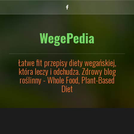
Przejdź
Facebook
do
treści
WegePedia
Łatwe fit przepisy diety wegańskiej,
która leczy i odchudza. Zdrowy blog
roślinny - Whole Food, Plant-Based
Diet